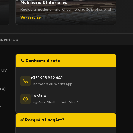
Mobiliário & Interiores
Realça a madeira natural com proteção profissional
Ver serviço →
xperiência
📞 Contacto direto
s UV
+351 915 922 641
Chamada ou WhatsApp
ra),
Horário
Seg–Sex: 9h–18h · Sáb: 9h–13h
o
✅ Porquê a LacqArt?