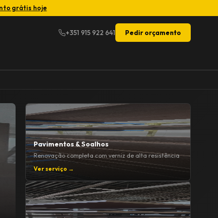
to grátis hoje
+351 915 922 641
Pedir orçamento
Pavimentos & Soalhos
Renovação completa com verniz de alta resistência
Ver serviço →