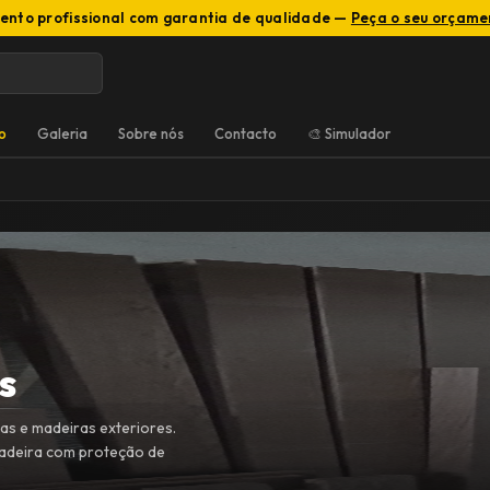
ento profissional com garantia de qualidade —
Peça o seu orçamen
o
Galeria
Sobre nós
Contacto
🎨 Simulador
s
as e madeiras exteriores.
madeira com proteção de