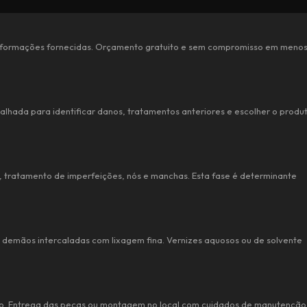
 informações fornecidas. Orçamento gratuito e sem compromisso em meno
alhada para identificar danos, tratamentos anteriores e escolher o produ
, tratamento de imperfeições, nós e manchas. Esta fase é determinante
 demãos intercaladas com lixagem fina. Vernizes aquosos ou de solvente
to. Entrega das peças ou montagem no local com cuidados de manutenção