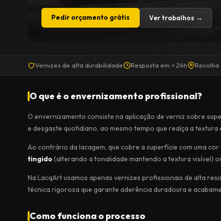
Pedir orçamento grátis
Ver trabalhos →
Vernizes de alta durabilidade
Resposta em < 24h
Recolha 
O que é o envernizamento profissional?
O envernizamento consiste na aplicação de verniz sobre supe
e desgaste quotidiano, ao mesmo tempo que realça a textura e
Ao contrário da lacagem, que cobre a superfície com uma cor
tingido
(alterando a tonalidade mantendo a textura visível) 
Na LacqArt usamos apenas vernizes profissionais de alta resi
técnica rigorosa que garante aderência duradoura e acabam
Como funciona o processo