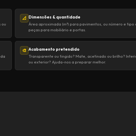
Dimensões & quantidade
📐
s ou
Área aproximada (m²) para pavimentos, ou número e tipo
peças para mobiliário e portas.
Acabamento pretendido
🎨
uda
Transparente ou tingido? Mate, acetinado ou brilho? Interi
ou exterior? Ajuda-nos a preparar melhor.