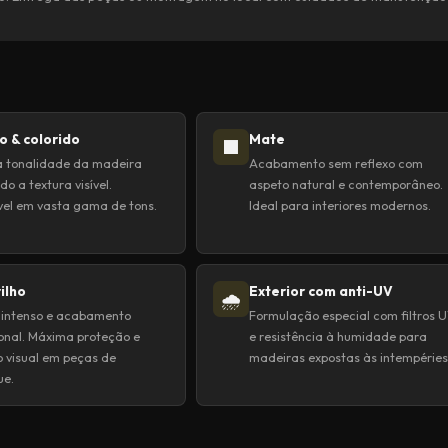
o & colorido
Mate
⬛
a tonalidade da madeira
Acabamento sem reflexo com
o a textura visível.
aspeto natural e contemporâneo.
vel em vasta gama de tons.
Ideal para interiores modernos.
rilho
Exterior com anti-UV
🌧️
 intenso e acabamento
Formulação especial com filtros 
ional. Máxima proteção e
e resistência à humidade para
 visual em peças de
madeiras expostas às intempéries
ue.