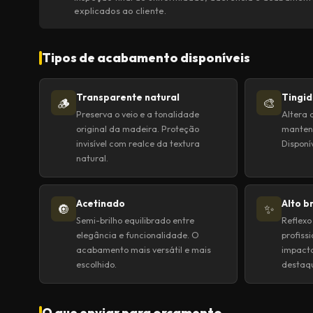
explicados ao cliente.
Tipos de acabamento disponíveis
Transparente natural
Tingid
🪵
🎨
Preserva o veio e a tonalidade
Altera 
original da madeira. Proteção
mantend
invisível com realce da textura
Disponí
natural.
Acetinado
Alto b
🔘
✨
Semi-brilho equilibrado entre
Reflexo
elegância e funcionalidade. O
profiss
acabamento mais versátil e mais
impacto
escolhido.
destaq
O que enviar para orçamento