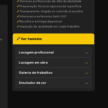
✓
Vernizes profissionais de alta durabilidade
✓
Preparação técnica rigorosa da superfície
✓
Transparente, tingido ou colorido à escolha
✓
Interiores e exteriores (anti-UV)
s
✓
Recolha e entrega disponível
✓
Inspeção de qualidade em cada trabalho
🔗 Ver também
to
Lacagem profissional
→
Lacagem em obra
→
Galeria de trabalhos
→
Simulador de cor
→