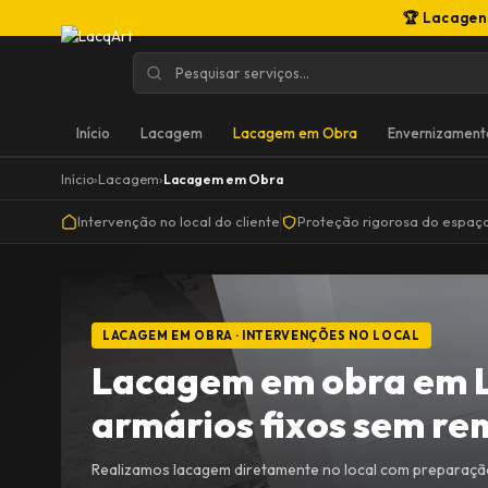
🏆 Lacagen
Início
Lacagem
Lacagem em Obra
Envernizament
Início
›
Lacagem
›
Lacagem em Obra
Intervenção no local do cliente
Proteção rigorosa do espaç
LACAGEM EM OBRA · INTERVENÇÕES NO LOCAL
Lacagem em obra em Le
armários fixos sem re
Realizamos lacagem diretamente no local com preparaçã