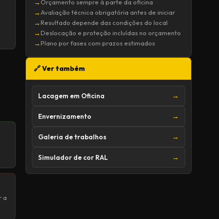
→
Orçamento sempre à parte da oficina
→
Avaliação técnica obrigatória antes de iniciar
→
Resultado depende das condições do local
→
Deslocação e proteção incluídas no orçamento
→
Plano por fases com prazos estimados
🔗 Ver também
Lacagem em Oficina
→
Envernizamento
→
Galeria de trabalhos
→
Simulador de cor RAL
→
r a