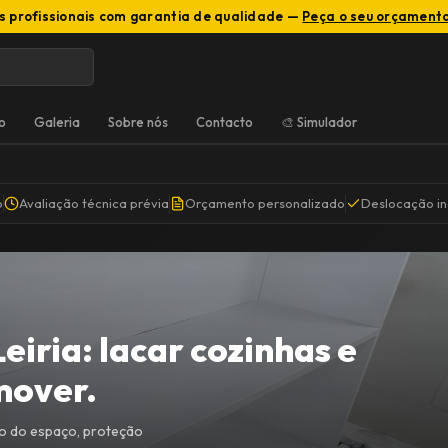
s profissionais com garantia de qualidade —
Peça o seu orçamento
o
Galeria
Sobre nós
Contacto
🎨 Simulador
o
Avaliação técnica prévia
Orçamento personalizado
Deslocação in
iria: lacar cozinhas e
mover.
o do espaço, proteção