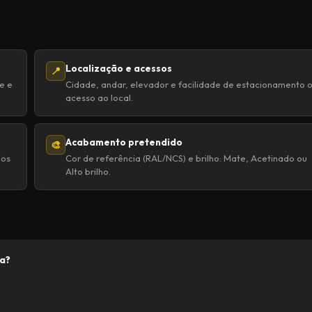
Localização e acessos
📍
e e
Cidade, andar, elevador e facilidade de estacionamento 
acesso ao local.
Acabamento pretendido
🎨
dos
Cor de referência (RAL/NCS) e brilho: Mate, Acetinado ou
Alto brilho.
na?