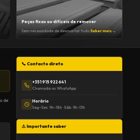
Peças fixas ou difíceis de remover
Sem necessidade de desmontar tudo
Saber mais →
📞 Contacto direto
+351 915 922 641
Chamada ou WhatsApp
lo de
Horário
Seg–Sex: 9h–18h · Sáb: 9h–13h
⚠️ Importante saber