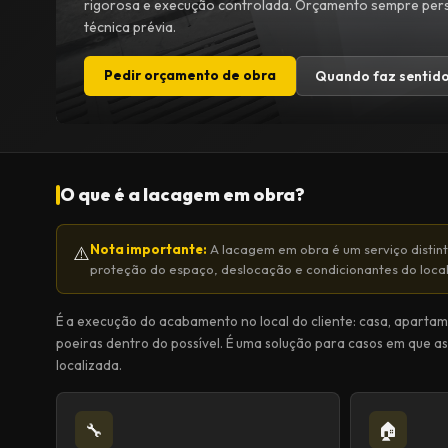
rigorosa e execução controlada. Orçamento sempre pers
técnica prévia.
Pedir orçamento de obra
Quando faz sentid
O que é a lacagem em obra?
Nota importante:
A lacagem em obra é um serviço distin
⚠️
proteção do espaço, deslocação e condicionantes do local
É a execução do acabamento no local do cliente: casa, aparta
poeiras dentro do possível. É uma solução para casos em que a
localizada.
🔧
🏠