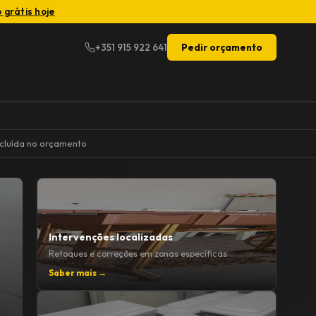
 grátis hoje
+351 915 922 641
Pedir orçamento
cluída no orçamento
Intervenções localizadas
Retoques e correções em zonas específicas
Saber mais →