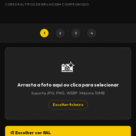
CORES RAL
TIPOS DE BRILHO
SEM COMPROMISSO
1
2
3
4
📸
Arrasta a foto aqui ou clica para selecionar
Suporta JPG, PNG, WEBP · Máximo 10MB
Escolher ficheiro
🎨 Escolher cor RAL