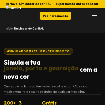
🎨 Novo: Simulador de cor RAL — experimenta antes de lacar!
Pedir orçamento
Início
›
Simulador de Cor RAL
SIMULADOR GRATUITO · SEM REGISTO
Simula a tua
janela, porta e guarnição
com a
nova cor
Carrega uma foto do teu móvel, escolhe a cor RAL e nós
mostramos-te o resultado antes de qualquer trabalho.
200+
3
Grátis