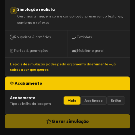
Simulação realista
3
Geramos a imagem com a cor aplicada, preservando texturas,
sombras e reflexos
🪞
🍳
Roupeiros & armários
Cozinhas
🚪
🛋️
Portas & guarnições
Mobiliário geral
Depois da simulação podes pedir orçamento diretamente — já
sabes a cor que queres.
⚙️ Acabamento
Acabamento
Mate
Acetinado
Brilho
Tipo de brilho da lacagem
Gerar simulação